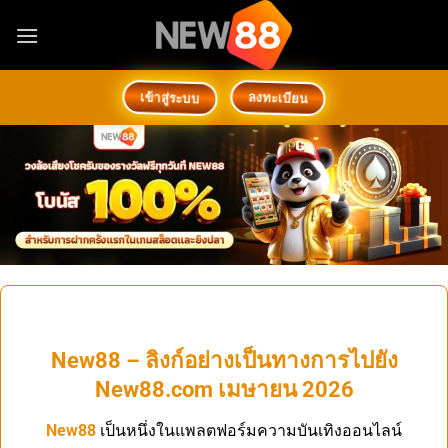
Bỏ
qua
nội
dung
เข้าสู่ระบบ
ลงทะเบียน
New88 – ลิงก์อย่างเป็นทางการไปยัง
New88.com เมษายน 2026
New88
เป็นหนึ่งในแพลตฟอร์มความบันเทิงออนไลน์