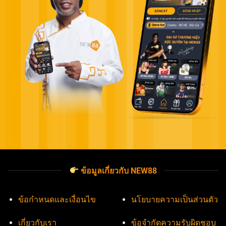
ด้วยการแข่งขันกีฬานับพันรายการที่เกิดขึ้นทุก
สัปดาห์ สมาชิกสามารถเดิมพันกีฬาได้หลากหลาย
ประเภท เช่น ฟุตบอล บาสเกตบอล เทนนิส แข่งรถ
และกีฬาอื่นๆ อีกมากมาย
New88
มีอัตราต่อรองที่
แข่งขันได้และตัวเลือกการเดิมพันที่น่าสนใจมากมาย
ช่วยให้ผู้เล่นเพลิดเพลินไปกับการแข่งขันที่น่าตื่นเต้น
ได้อย่างเต็มที่
นอกจากนี้
New88
ยังมีการเดิมพันพิเศษต่างๆ เช่น
ข้อมูลเกี่ยวกับ NEW88
การเดิมพันสด การเดิมพันผลการแข่งขันที่แน่นอน
และการเดิมพันประเภทอื่นๆ เพื่อให้ผู้เล่นสามารถ
ข้อกำหนดและเงื่อนไข
นโยบายความเป็นส่วนตัว
เข้าร่วมการแข่งขันกีฬาระดับโลกได้ การแข่งขัน
ทัวร์นาเมนต์สำคัญๆ เช่น พรีเมียร์ลีก ลาลีกา เอ็นบีเอ
เกี่ยวกับเรา
ข้อจำกัดความรับผิดชอบ